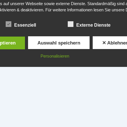
auf unserer Webseite sowie externe Dienste. Standardmäßig sind all
ktivieren & deaktivieren. Für weitere Informationen lesen Sie unse
Zum
Forum
Essenziell
Externe Dienste
ptieren
Auswahl speichern
✕ Ablehne
Personalisieren
© 2025 by Michael Groß