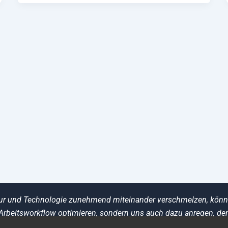
Natur und Technologie zunehmend miteinander verschmelzen, könn
Arbeitsworkflow optimieren, sondern uns auch dazu anregen, den
ren und unseren Umgang mit Ressourcen achtsamer zu gestalten