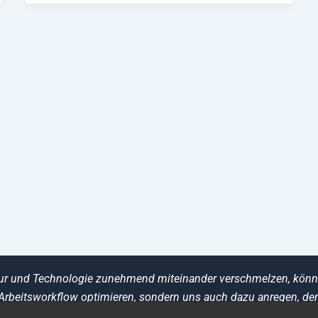
Natur und Technologie zunehmend miteinander verschmelzen, könn
Arbeitsworkflow optimieren, sondern uns auch dazu anregen, den
ren und unseren Umgang mit Ressourcen achtsamer zu gestalten