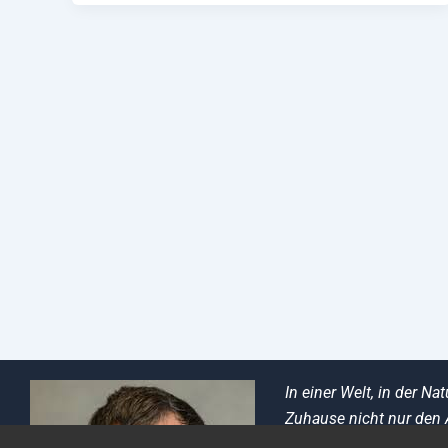
In einer Welt, in der 
Zuhause nicht nur den 
Umwelt neu zu definie