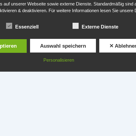
auf unserer Webseite sowie externe Dienste. Standardmäßig sind all
ktivieren & deaktivieren. Für weitere Informationen lesen Sie unse
Zum
Forum
Essenziell
Externe Dienste
ptieren
Auswahl speichern
✕ Ablehne
Personalisieren
© 2025 by Michael Groß